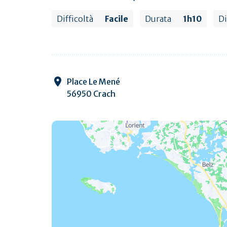
Difficoltà
Facile
Durata
1h10
D
Place Le Mené
56950 Crach