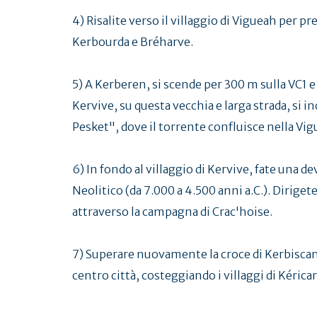
4) Risalite verso il villaggio di Vigueah per 
Kerbourda e Bréharve.
5) A Kerberen, si scende per 300 m sulla VC1 e 
Kervive, su questa vecchia e larga strada, si 
Pesket", dove il torrente confluisce nella Vig
6) In fondo al villaggio di Kervive, fate una d
Neolitico (da 7.000 a 4.500 anni a.C.). Dirige
attraverso la campagna di Crac'hoise.
7) Superare nuovamente la croce di Kerbiscam.
centro città, costeggiando i villaggi di Kérica