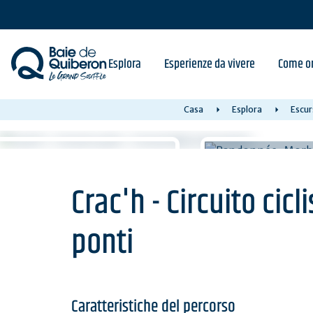
Skip
to
main
content
Esplora
Esperienze da vivere
Come or
Casa
Esplora
Escur
Crac'h - Circuito cicli
ponti
Caratteristiche del percorso