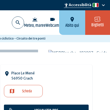
keyboard_arrow_down
accessibility_new
Accessibilità
it
wb_twilight
videocam
location_on
Biglietti
Meteo, maree
Webcam
Abito qui
 ciclistico - Circuito dei tre ponti
Place Le Mené
56950 Crach
Scheda