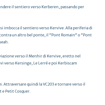
prendere il sentiero verso Kerberen, passando per
si imbocca il sentiero verso Kervive. Alla periferia di
incontra un altro bel ponte, il "Pont Romain" o "Pont
ueah.
eviazione verso il Menhir di Kervive, eretto nel
tevi verso Kersinge, Le Lerré e poi Kerbiscam
 Attraversare quindi la VC203 e tornare verso il
rt e Petit Cosquer.