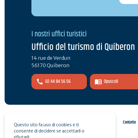
I nostri uffici turistici
Ufficio del turismo di Quiberon
14 rue de Verdun
56170 Quiberon
02 44 84 56 56
Opuscoli
Spazio pro
Stampa
Contatto
Questo sito fa uso di cookies e ti
consente di decidere se accettarli o
rifiutarli