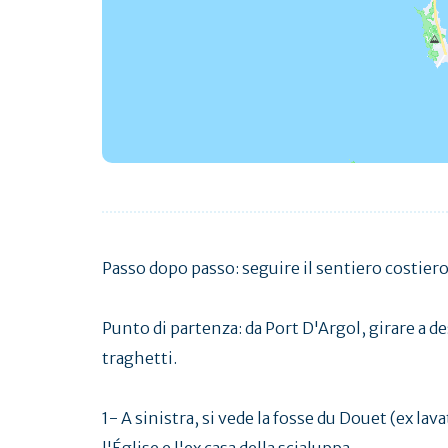
Passo dopo passo: seguire il sentiero costiero
Punto di partenza: da Port D'Argol, girare a de
traghetti.
1- A sinistra, si vede la fosse du Douet (ex lav
l'Église e l'ex casa della scialuppa.