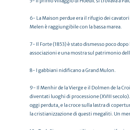
5- Il primo villaggio di Hoedic si trovava a Pal
6- La Maison perdue era il rifugio dei cavatori
Melen è raggiungibile con la bassa marea.
7- Il Forte (1853) è stato dismesso poco dopo 
associazioni e una mostra sul patrimonio dell'
8- I gabbiani nidificano a Grand Mulon.
9- Il Menhir de la Vierge e il Dolmen de la Cr
diventati luoghi di processione (XVIII secolo)
oggi perduta, e la croce sulla lastra di cope
la cristianizzazione di questi megaliti. Un me