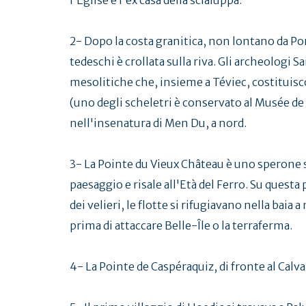
2- Dopo la costa granitica, non lontano da Port
tedeschi è crollata sulla riva. Gli archeolog
mesolitiche che, insieme a Téviec, costituis
(uno degli scheletri è conservato al Musée de l
nell'insenatura di Men Du, a nord.
3- La Pointe du Vieux Château è uno sperone s
paesaggio e risale all'Età del Ferro. Su questa
dei velieri, le flotte si rifugiavano nella bai
prima di attaccare Belle-Île o la terraferma.
4- La Pointe de Caspéraquiz, di fronte al Calvar