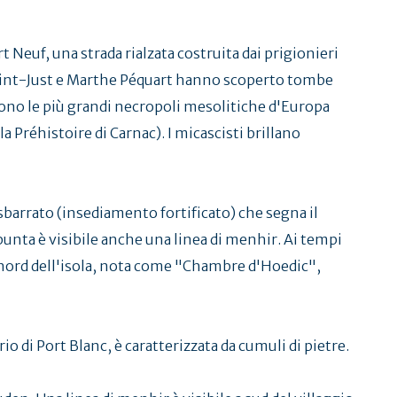
 Neuf, una strada rialzata costruita dai prigionieri
i Saint-Just e Marthe Péquart hanno scoperto tombe
cono le più grandi necropoli mesolitiche d'Europa
a Préhistoire di Carnac). I micascisti brillano
barrato (insediamento fortificato) che segna il
 punta è visibile anche una linea di menhir. Ai tempi
a a nord dell'isola, nota come "Chambre d'Hoedic",
io di Port Blanc, è caratterizzata da cumuli di pietre.