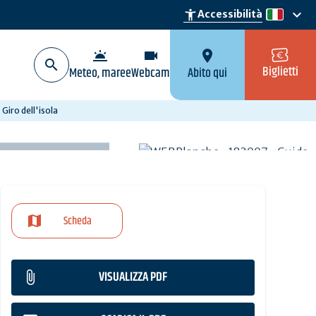
keyboard_arrow_down
accessibility_new
Accessibilità
it
wb_twilight
videocam
location_on
Biglietti
Meteo, maree
Webcam
Abito qui
 Giro dell'isola
Scheda
VISUALIZZA PDF