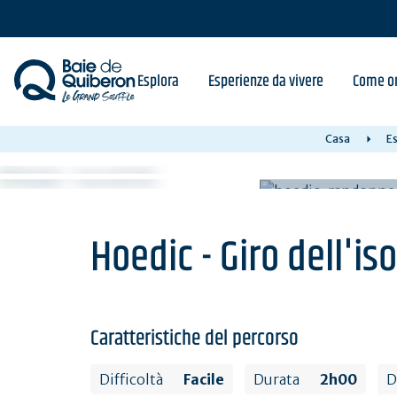
Skip
to
main
content
Esplora
Esperienze da vivere
Come or
Casa
Es
Hoedic - Giro dell'iso
Caratteristiche del percorso
Difficoltà
Facile
Durata
2h00
D