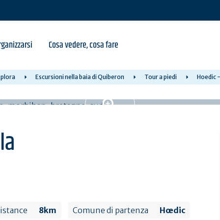
ganizzarsi
Cosa vedere, cosa fare
plora
Escursioni nella baia di Quiberon
Tour a piedi
Hoedic -
la
istance
8km
Comune di partenza
Hœdic