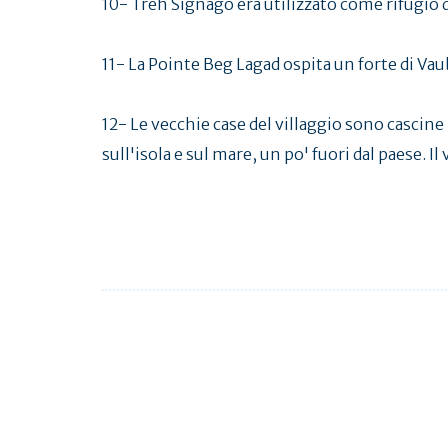
10- Treh Signago era utilizzato come rifugio d
11- La Pointe Beg Lagad ospita un forte di Vau
12- Le vecchie case del villaggio sono cascine b
sull'isola e sul mare, un po' fuori dal paese. I