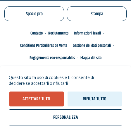
Spazio pro
Stampa
Contatto
Reclutamento
Informazioni legali
Conditions Particulières de Vente
Gestione dei dati personali
Engagements éco-responsables
Mappa del sito
Questo sito fa uso di cookies e ti consente di
decidere se accettarli o rifiutarli
ACCETTARE TUTTI
RIFIUTA TUTTO
PERSONALIZZA
wb_twilight
videocam
location_on
Biglietti
Meteo, maree
Webcam
Abito qui