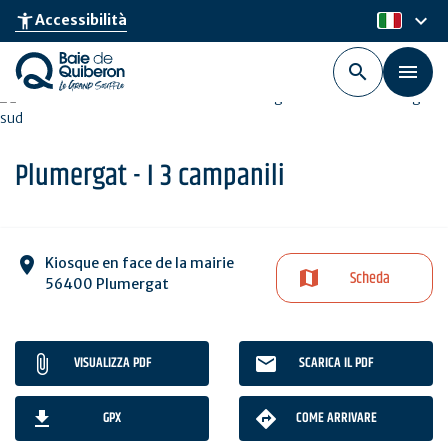
Skip
keyboard_arrow_down
accessibility_new
Accessibilità
it
to
main
content
Plumergat - I 3 campanili
Kiosque en face de la mairie
Scheda
56400 Plumergat
VISUALIZZA PDF
SCARICA IL PDF
GPX
COME ARRIVARE