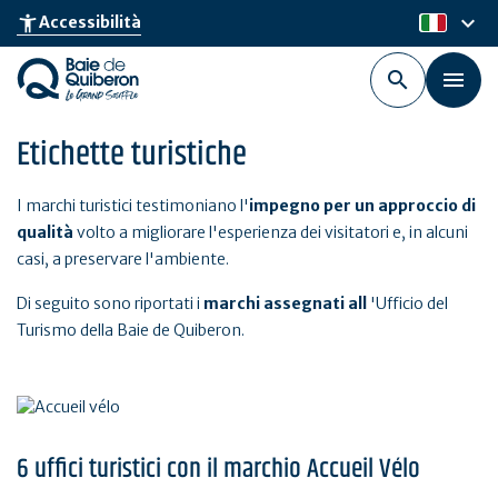
Skip
keyboard_arrow_down
accessibility_new
Accessibilità
it
to
main
content
Etichette turistiche
I marchi turistici testimoniano l'
impegno per un approccio di
qualità
volto a migliorare l'esperienza dei visitatori e, in alcuni
casi, a preservare l'ambiente.
Di seguito sono riportati i
marchi assegnati all
'Ufficio del
Turismo della Baie de Quiberon.
6 uffici turistici con il marchio Accueil Vélo