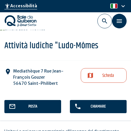
Skip
keyboard_arrow_down
accessibility_new
Accessibilità
it
to
main
content
Attività ludiche "Ludo-Mômes
Mediathèque 7 Rue Jean-
Scheda
François Gouzer
56470 Saint-Philibert
POSTA
CHIAMARE