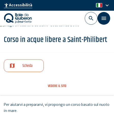
Skip
keyboard_arrow_down
accessibility_new
Accessibilità
it
to
main
content
Corso in acque libere a Saint-Philibert
Scheda
VEDERE IL SITO
Per aiutarvi a prepararvi, vi propongo un corso basato sul nuoto
in mare.