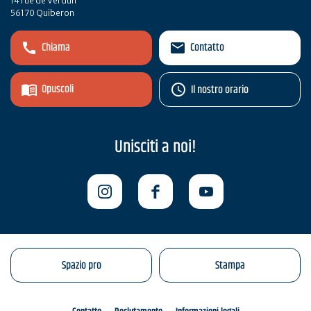
14 rue de Verdun
56170 Quiberon
Chiama
Contatto
Opuscoli
Il nostro orario
Unisciti a noi!
Spazio pro
Stampa