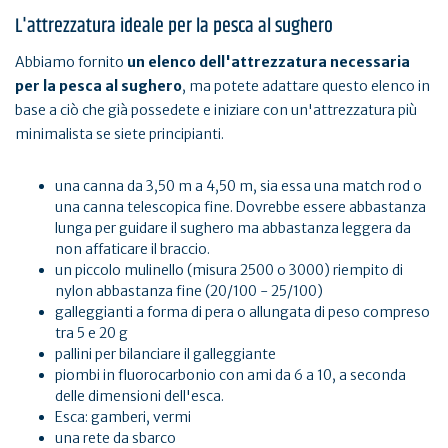
L'attrezzatura ideale per la pesca al sughero
Abbiamo fornito
un elenco dell'attrezzatura necessaria
per la pesca al sughero
, ma potete adattare questo elenco in
base a ciò che già possedete e iniziare con un'attrezzatura più
minimalista se siete principianti.
una canna da 3,50 m a 4,50 m, sia essa una match rod o
una canna telescopica fine. Dovrebbe essere abbastanza
lunga per guidare il sughero ma abbastanza leggera da
non affaticare il braccio.
un piccolo mulinello (misura 2500 o 3000) riempito di
nylon abbastanza fine (20/100 - 25/100)
galleggianti a forma di pera o allungata di peso compreso
tra 5 e 20 g
pallini per bilanciare il galleggiante
piombi in fluorocarbonio con ami da 6 a 10, a seconda
delle dimensioni dell'esca.
Esca: gamberi, vermi
una rete da sbarco