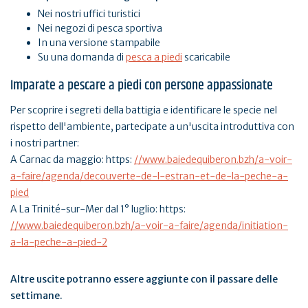
Nei nostri uffici turistici
Nei negozi di pesca sportiva
In una versione stampabile
Su una domanda di
pesca a piedi
scaricabile
Imparate a pescare a piedi con persone appassionate
Per scoprire i segreti della battigia e identificare le specie nel
rispetto dell'ambiente, partecipate a un'uscita introduttiva con
i nostri partner:
A Carnac da maggio: https:
//www.baiedequiberon.bzh/a-voir-
a-faire/agenda/decouverte-de-l-estran-et-de-la-peche-a-
pied
A La Trinité-sur-Mer dal 1° luglio: https:
//www.baiedequiberon.bzh/a-voir-a-faire/agenda/initiation-
a-la-peche-a-pied-2
Altre uscite potranno essere aggiunte con il passare delle
settimane.