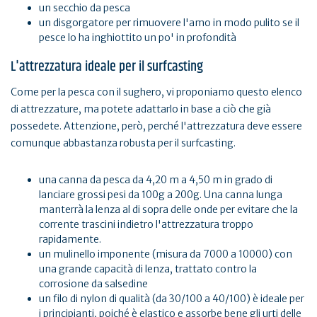
un secchio da pesca
un disgorgatore per rimuovere l'amo in modo pulito se il
pesce lo ha inghiottito un po' in profondità
L'attrezzatura ideale per il surfcasting
Come per la pesca con il sughero, vi proponiamo questo elenco
di attrezzature, ma potete adattarlo in base a ciò che già
possedete. Attenzione, però, perché l'attrezzatura deve essere
comunque abbastanza robusta per il surfcasting.
una canna da pesca da 4,20 m a 4,50 m in grado di
lanciare grossi pesi da 100g a 200g. Una canna lunga
manterrà la lenza al di sopra delle onde per evitare che la
corrente trascini indietro l'attrezzatura troppo
rapidamente.
un mulinello imponente (misura da 7000 a 10000) con
una grande capacità di lenza, trattato contro la
corrosione da salsedine
un filo di nylon di qualità (da 30/100 a 40/100) è ideale per
i principianti, poiché è elastico e assorbe bene gli urti delle