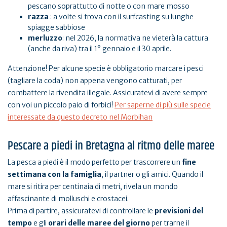
pescano soprattutto di notte o con mare mosso
razza
: a volte si trova con il surfcasting su lunghe
spiagge sabbiose
merluzzo
: nel 2026, la normativa ne vieterà la cattura
(anche da riva) tra il 1° gennaio e il 30 aprile.
Attenzione! Per alcune specie è obbligatorio marcare i pesci
(tagliare la coda) non appena vengono catturati, per
combattere la rivendita illegale. Assicuratevi di avere sempre
con voi un piccolo paio di forbici!
Per saperne di più sulle specie
interessate da questo decreto nel Morbihan
Pescare a piedi in Bretagna al ritmo delle maree
La pesca a piedi è il modo perfetto per trascorrere un
fine
settimana con la famiglia
, il partner o gli amici. Quando il
mare si ritira per centinaia di metri, rivela un mondo
affascinante di molluschi e crostacei.
Prima di partire, assicuratevi di controllare le
previsioni del
tempo
e gli
orari delle maree del giorno
per trarne il