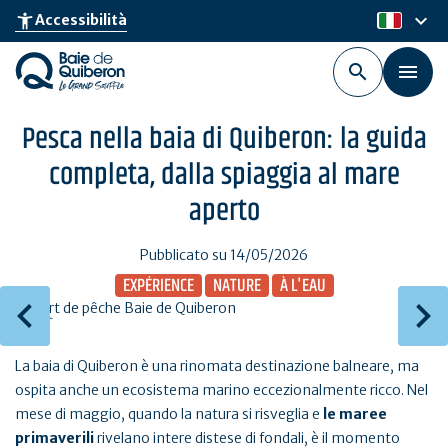
Skip
keyboard_arrow_down
accessibility_new
Accessibilità
it
to
main
content
Pesca nella baia di Quiberon: la guida
completa, dalla spiaggia al mare
aperto
Pubblicato su 14/05/2026
EXPÉRIENCE
NATURE
À L'EAU
La baia di Quiberon è una rinomata destinazione balneare, ma
ospita anche un ecosistema marino eccezionalmente ricco. Nel
mese di maggio, quando la natura si risveglia e
le maree
primaverili
rivelano intere distese di fondali, è il momento