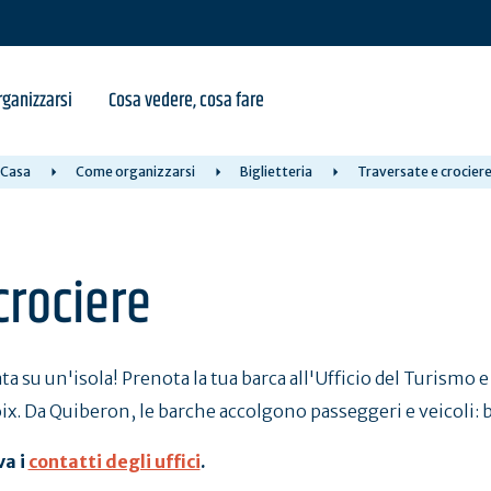
ganizzarsi
Cosa vedere, cosa fare
Casa
Come organizzarsi
Biglietteria
Traversate e crocier
crociere
a su un'isola! Prenota la tua barca all'Ufficio del Turismo e 
x. Da Quiberon, le barche accolgono passeggeri e veicoli: bi
va i
contatti degli uffici
.