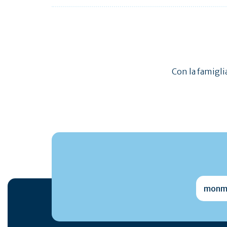
Con la famiglia
monmai