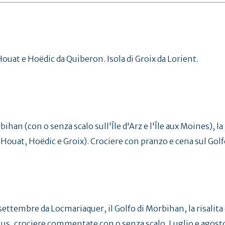
ouat e Hoëdic da Quiberon. Isola di Groix da Lorient.
ihan (con o senza scalo sull'Île d'Arz e l'Île aux Moines), la 
 Houat, Hoëdic e Groix). Crociere con pranzo e cena sul Golf
a settembre da Locmariaquer, il Golfo di Morbihan, la risalita
lus, crociere commentate con o senza scalo. Luglio e agosto