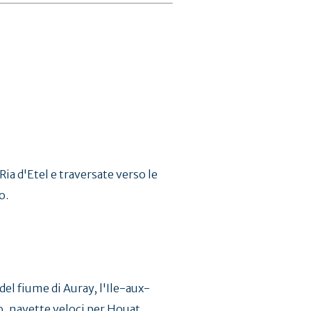
Ria d'Etel e traversate verso le
o.
 del fiume di Auray, l'Ile-aux-
, navette veloci per Houat,