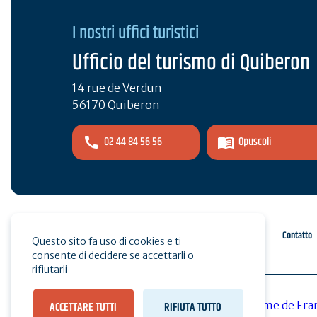
I nostri uffici turistici
Ufficio del turismo di Quiberon
14 rue de Verdun
56170 Quiberon
02 44 84 56 56
Opuscoli
Spazio pro
Stampa
Contatto
Questo sito fa uso di cookies e ti
consente di decidere se accettarli o
rifiutarli
ACCETTARE TUTTI
RIFIUTA TUTTO