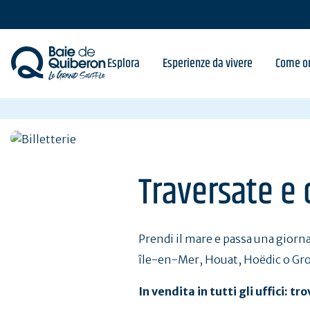
Skip
to
main
content
Esplora
Esperienze da vivere
Come or
Traversate e 
Prendi il mare e passa una giornat
île-en-Mer, Houat, Hoëdic o Groi
In vendita in tutti gli uffici: tro