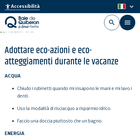
Skip
keyboard_arrow_down
accessibility_new
Accessibilità
it
to
main
content
Adottare eco-azioni e eco-
atteggiamenti durante le vacanze
ACQUA
Chiudo i rubinetti quando mi insapono le mani e mi lavo i
denti.
Uso la modalità di risciacquo a risparmio idrico.
Faccio una doccia piuttosto che un bagno.
ENERGIA