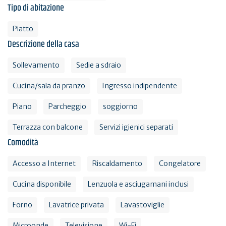
Tipo di abitazione
Piatto
Descrizione della casa
Sollevamento
Sedie a sdraio
Cucina/sala da pranzo
Ingresso indipendente
Piano
Parcheggio
soggiorno
Terrazza con balcone
Servizi igienici separati
Comodità
Accesso a Internet
Riscaldamento
Congelatore
Cucina disponibile
Lenzuola e asciugamani inclusi
Forno
Lavatrice privata
Lavastoviglie
Microonde
Televisione
Wi-Fi