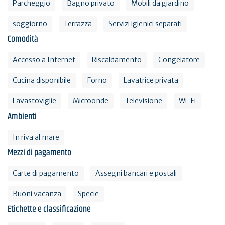
Parcheggio
Bagno privato
Mobili da giardino
soggiorno
Terrazza
Servizi igienici separati
Comodità
Accesso a Internet
Riscaldamento
Congelatore
Cucina disponibile
Forno
Lavatrice privata
Lavastoviglie
Microonde
Televisione
Wi-Fi
Ambienti
In riva al mare
Mezzi di pagamento
Carte di pagamento
Assegni bancari e postali
Buoni vacanza
Specie
Etichette e classificazione