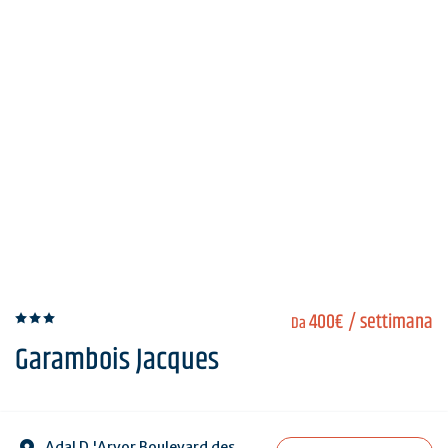
400€
/ settimana
Da
Garambois Jacques
Adal D 'Arvor Boulevard des