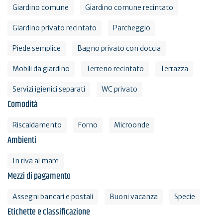
Giardino comune
Giardino comune recintato
Giardino privato recintato
Parcheggio
Piede semplice
Bagno privato con doccia
Mobili da giardino
Terreno recintato
Terrazza
Servizi igienici separati
WC privato
Comodità
Riscaldamento
Forno
Microonde
Ambienti
In riva al mare
Mezzi di pagamento
Assegni bancari e postali
Buoni vacanza
Specie
Etichette e classificazione