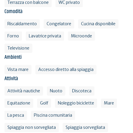
Terrazza con balcone
WC privato
Comodità
Riscaldamento
Congelatore
Cucina disponibile
Forno
Lavatrice privata
Microonde
Televisione
Ambienti
Vista mare
Accesso diretto alla spiaggia
Attività
Attività nautiche
Nuoto
Discoteca
Equitazione
Golf
Noleggio biciclette
Mare
La pesca
Piscina comunitaria
Spiaggia non sorvegliata
Spiaggia sorvegliata