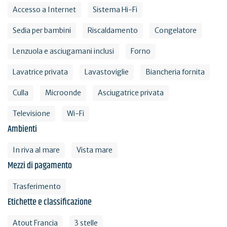
Accesso a Internet
Sistema Hi-Fi
Sedia per bambini
Riscaldamento
Congelatore
Lenzuola e asciugamani inclusi
Forno
Lavatrice privata
Lavastoviglie
Biancheria fornita
Culla
Microonde
Asciugatrice privata
Televisione
Wi-Fi
Ambienti
In riva al mare
Vista mare
Mezzi di pagamento
Trasferimento
Etichette e classificazione
Atout Francia
3 stelle