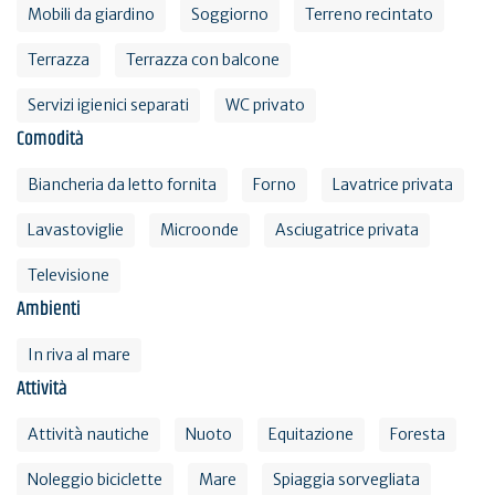
Mobili da giardino
Soggiorno
Terreno recintato
Terrazza
Terrazza con balcone
Servizi igienici separati
WC privato
Comodità
Biancheria da letto fornita
Forno
Lavatrice privata
Lavastoviglie
Microonde
Asciugatrice privata
Televisione
Ambienti
In riva al mare
Attività
Attività nautiche
Nuoto
Equitazione
Foresta
Noleggio biciclette
Mare
Spiaggia sorvegliata