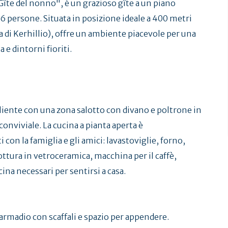
"Gîte del nonno", è un grazioso gîte a un piano
 persone. Situata in posizione ideale a 400 metri
a di Kerhillio), offre un ambiente piacevole per una
 e dintorni fioriti.
iente con una zona salotto con divano e poltrone in
onviviale. La cucina a pianta aperta è
 con la famiglia e gli amici: lavastoviglie, forno,
ttura in vetroceramica, macchina per il caffè,
cina necessari per sentirsi a casa.
armadio con scaffali e spazio per appendere.