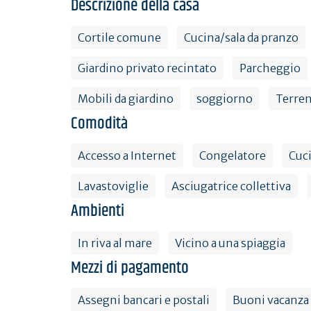
Descrizione della casa
Cortile comune
Cucina/sala da pranzo
Giardino privato recintato
Parcheggio
Mobili da giardino
soggiorno
Terren
Comodità
Accesso a Internet
Congelatore
Cuci
Lavastoviglie
Asciugatrice collettiva
Ambienti
In riva al mare
Vicino a una spiaggia
Mezzi di pagamento
Assegni bancari e postali
Buoni vacanza