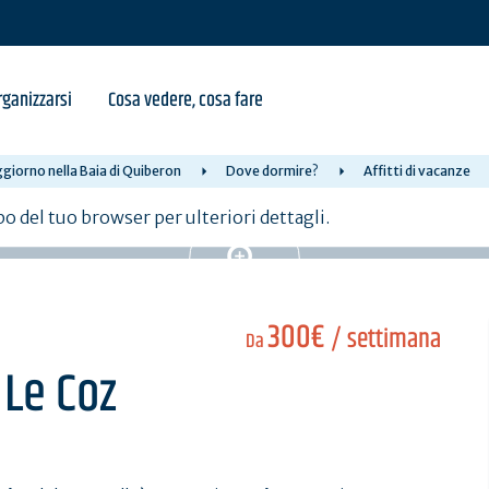
ganizzarsi
Cosa vedere, cosa fare
giorno nella Baia di Quiberon
Dove dormire?
Affitti di vacanze
po del tuo browser per ulteriori dettagli.
300€
/ settimana
Da
 Le Coz