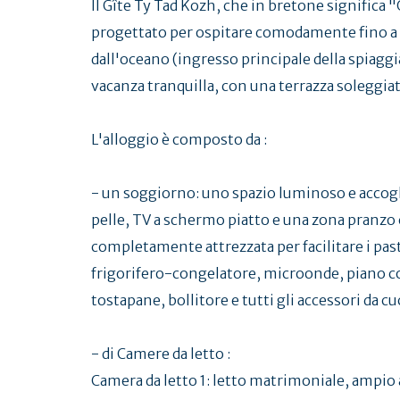
Il Gîte Ty Tad Kozh, che in bretone significa 
progettato per ospitare comodamente fino a 6
dall'oceano (ingresso principale della spiaggi
vacanza tranquilla, con una terrazza soleggiata
L'alloggio è composto da :
- un soggiorno: uno spazio luminoso e accogl
pelle, TV a schermo piatto e una zona pranzo c
completamente attrezzata per facilitare i pasti
frigorifero-congelatore, microonde, piano co
tostapane, bollitore e tutti gli accessori da cu
- di Camere da letto :
Camera da letto 1: letto matrimoniale, ampio 