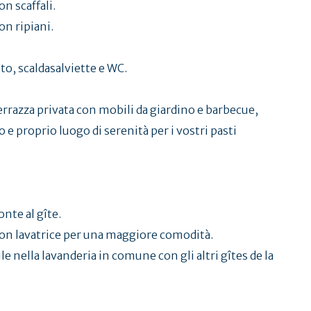
on scaffali.
on ripiani.
o, scaldasalviette e WC.
errazza privata con mobili da giardino e barbecue,
o e proprio luogo di serenità per i vostri pasti
nte al gîte.
 con lavatrice per una maggiore comodità.
 nella lavanderia in comune con gli altri gîtes de la