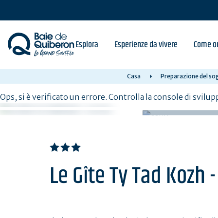
Skip
to
main
content
Esplora
Esperienze da vivere
Come or
Casa
Preparazione del sog
Ops, si è verificato un errore. Controlla la console di svilup
Le Gîte Ty Tad Kozh -