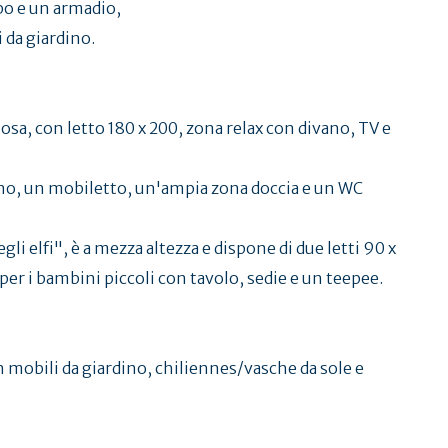
bo e un armadio,
 da giardino.
osa, con letto 180 x 200, zona relax con divano, TV e
agno, un mobiletto, un'ampia zona doccia e un WC
li elfi", è a mezza altezza e dispone di due letti 90 x
 per i bambini piccoli con tavolo, sedie e un teepee.
 mobili da giardino, chiliennes/vasche da sole e