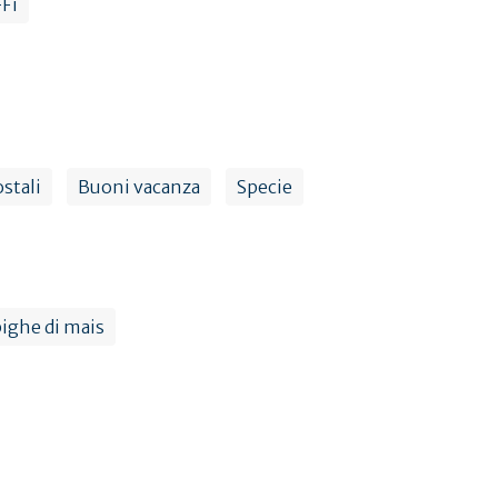
Fi
stali
Buoni vacanza
Specie
pighe di mais