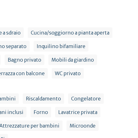
e a sdraio
Cucina/soggiorno a pianta aperta
no separato
Inquilino bifamiliare
Bagno privato
Mobili da giardino
errazza con balcone
WC privato
bambini
Riscaldamento
Congelatore
ni inclusi
Forno
Lavatrice privata
Attrezzature per bambini
Microonde