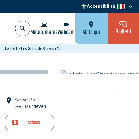
keyboard_arrow_down
accessibility_new
Accessibilità
it
wb_twilight
videocam
location_on
Biglietti
Meteo, maree
Webcam
Abito qui
Le Loft - Les Gîtes de Kervarc'h
Kervarc'h
56410 Erdeven
Scheda