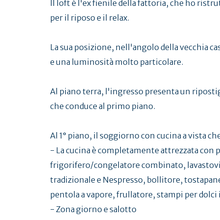
Il loft è l'ex fienile della fattoria, che ho ri
per il riposo e il relax.
La sua posizione, nell'angolo della vecchia casa
e una luminosità molto particolare.
Al piano terra, l'ingresso presenta un ripostig
che conduce al primo piano.
Al 1° piano, il soggiorno con cucina a vista che
- La cucina è completamente attrezzata con pi
frigorifero/congelatore combinato, lavastovi
tradizionale e Nespresso, bollitore, tostapane
pentola a vapore, frullatore, stampi per dolci i
- Zona giorno e salotto