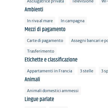
Asciugatrice privata
Televisione
Wi-
Ambienti
In riva al mare
In campagna
Mezzi di pagamento
Carte di pagamento
Assegni bancari e po
Trasferimento
Etichette e classificazione
Appartamenti in Francia
3 stelle
3 s
Animali
Animali domestici ammessi
Lingue parlate