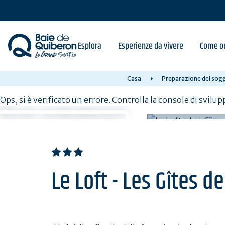
Skip
to
main
content
Esplora
Esperienze da vivere
Come or
Casa
Preparazione del sogg
Ops, si è verificato un errore. Controlla la console di svilup
Le Loft - Les Gîtes d