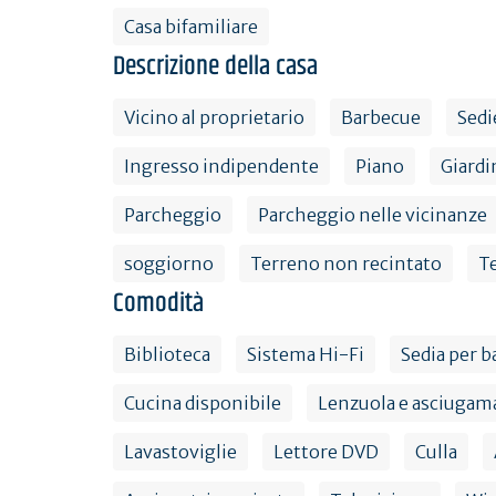
Casa bifamiliare
Descrizione della casa
Vicino al proprietario
Barbecue
Sedi
Ingresso indipendente
Piano
Giardi
Parcheggio
Parcheggio nelle vicinanze
soggiorno
Terreno non recintato
T
Comodità
Biblioteca
Sistema Hi-Fi
Sedia per 
Cucina disponibile
Lenzuola e asciugama
Lavastoviglie
Lettore DVD
Culla