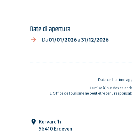
Date di apertura
Da
01/01/2026
a
31/12/2026
Data dell'ultimo a
La mise à jour des calendr
L'Office de tourisme ne peut être tenu responsab
Kervarc'h
56410 Erdeven