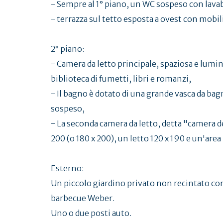
- Sempre al 1° piano, un WC sospeso con lava
- terrazza sul tetto esposta a ovest con mobili
2° piano:
- Camera da letto principale, spaziosa e lumin
biblioteca di fumetti, libri e romanzi,
- Il bagno è dotato di una grande vasca da b
sospeso,
- La seconda camera da letto, detta "camera deg
200 (o 180 x 200), un letto 120 x 190 e un'area
Esterno:
Un piccolo giardino privato non recintato con
barbecue Weber.
Uno o due posti auto.