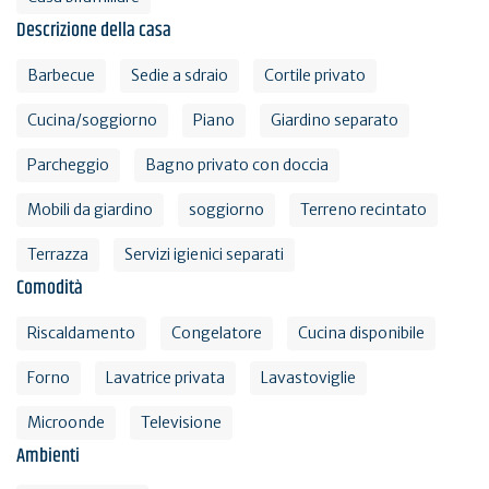
Descrizione della casa
Barbecue
Sedie a sdraio
Cortile privato
Cucina/soggiorno
Piano
Giardino separato
Parcheggio
Bagno privato con doccia
Mobili da giardino
soggiorno
Terreno recintato
Terrazza
Servizi igienici separati
Comodità
Riscaldamento
Congelatore
Cucina disponibile
Forno
Lavatrice privata
Lavastoviglie
Microonde
Televisione
Ambienti