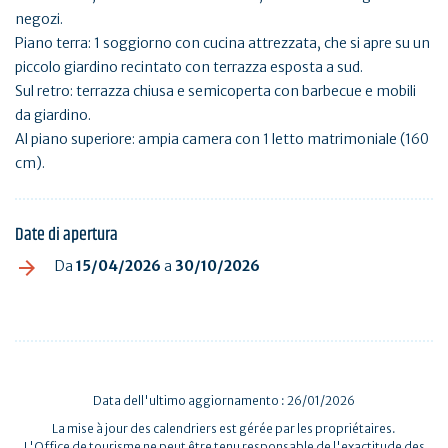
negozi.
Piano terra: 1 soggiorno con cucina attrezzata, che si apre su un
piccolo giardino recintato con terrazza esposta a sud.
Sul retro: terrazza chiusa e semicoperta con barbecue e mobili
da giardino.
Al piano superiore: ampia camera con 1 letto matrimoniale (160
cm).
Date di apertura
Da
15/04/2026
a
30/10/2026
Data dell'ultimo aggiornamento : 26/01/2026
La mise à jour des calendriers est gérée par les propriétaires.
L'Office de tourisme ne peut être tenu responsable de l'exactitude des