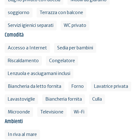
soggiorno
Terrazza con balcone
Servizi igienici separati
WC privato
Comodità
Accesso a Internet
Sedia per bambini
Riscaldamento
Congelatore
Lenzuola e asciugamani inclusi
Biancheria da letto fornita
Forno
Lavatrice privata
Lavastoviglie
Biancheria fornita
Culla
Microonde
Televisione
Wi-Fi
Ambienti
In riva al mare