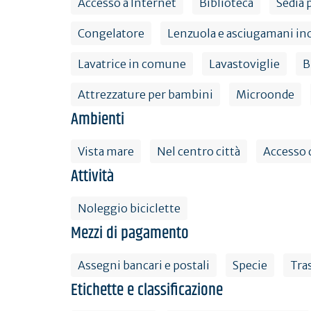
Accesso a Internet
Biblioteca
Sedia 
Congelatore
Lenzuola e asciugamani inc
Lavatrice in comune
Lavastoviglie
B
Attrezzature per bambini
Microonde
Ambienti
Vista mare
Nel centro città
Accesso d
Attività
Noleggio biciclette
Mezzi di pagamento
Assegni bancari e postali
Specie
Tra
Etichette e classificazione