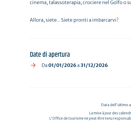
cinema, talassoterapia, crociere nel Golfo o sul
Allora, siete... Siete pronti a imbarcarvi?
Date di apertura
Da
01/01/2026
a
31/12/2026
Data dell'ultimo
La mise à jour des calendr
L'Office de tourisme ne peut être tenu responsab