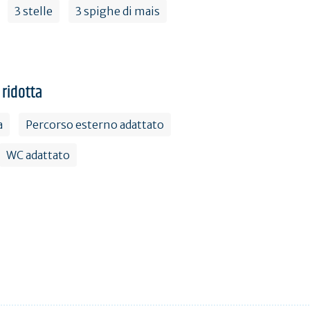
3 stelle
3 spighe di mais
 ridotta
a
Percorso esterno adattato
WC adattato