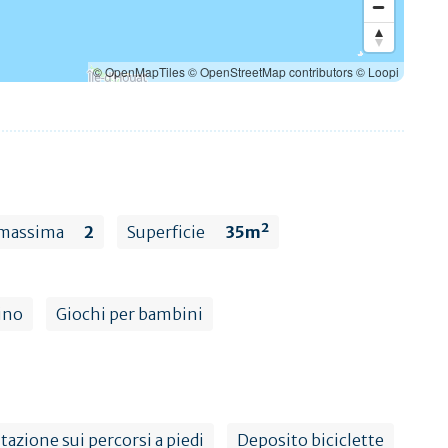
© OpenMapTiles
© OpenStreetMap contributors
© Loopi
 massima
2
Superficie
35m²
ino
Giochi per bambini
zione sui percorsi a piedi
Deposito biciclette