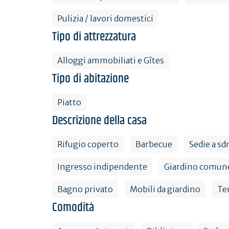
Pulizia / lavori domestici
Tipo di attrezzatura
Alloggi ammobiliati e Gîtes
Tipo di abitazione
Piatto
Descrizione della casa
Rifugio coperto
Barbecue
Sedie a sd
Ingresso indipendente
Giardino comune
Bagno privato
Mobili da giardino
Te
Comodità