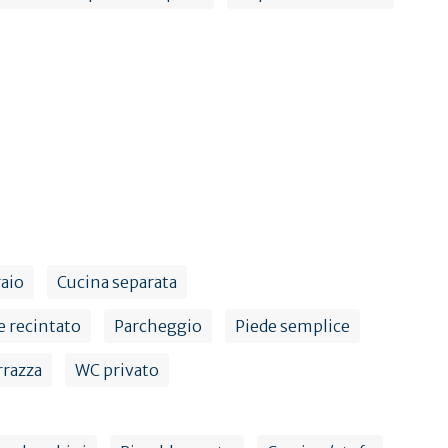
raio
Cucina separata
 recintato
Parcheggio
Piede semplice
rrazza
WC privato