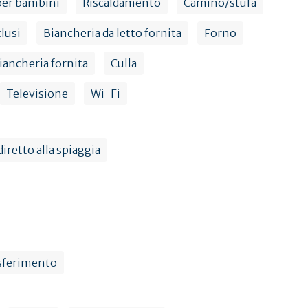
per bambini
Riscaldamento
Camino/stufa
lusi
Biancheria da letto fornita
Forno
iancheria fornita
Culla
Televisione
Wi-Fi
iretto alla spiaggia
sferimento