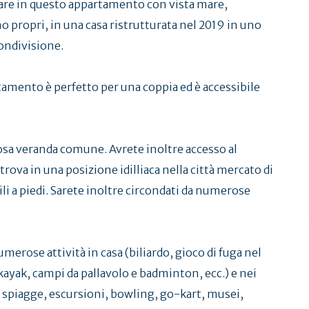
are in questo appartamento con vista mare,
ropri, in una casa ristrutturata nel 2019 in uno
condivisione.
rtamento è perfetto per una coppia ed è accessibile
sa veranda comune. Avrete inoltre accesso al
trova in una posizione idilliaca nella città mercato di
li a piedi. Sarete inoltre circondati da numerose
merose attività in casa (biliardo, gioco di fuga nel
 kayak, campi da pallavolo e badminton, ecc.) e nei
i, spiagge, escursioni, bowling, go-kart, musei,