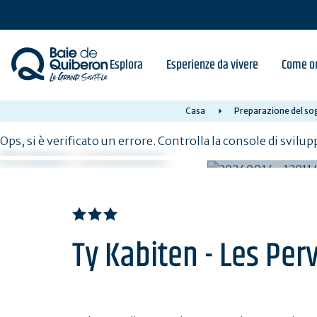
Skip
to
main
content
Esplora
Esperienze da vivere
Come or
Casa
Preparazione del sog
Ops, si è verificato un errore. Controlla la console di svilup
Ty Kabiten - Les Pe