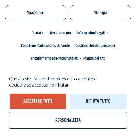
Spazio pro
Stampa
Contatto
Reclutamento
Informazioni legali
Conditions Particulières de Vente
Gestione dei dati personali
Engagements éco-responsables
Mappa del sito
Questo sito fa uso di cookies e ti consente di
decidere se accettarli o rifiutarli
ACCETTARE TUTTI
RIFIUTA TUTTO
PERSONALIZZA
wb_twilight
videocam
location_on
Biglietti
Meteo, maree
Webcam
Abito qui