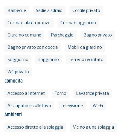
Barbecue
Sedie a sdraio
Cortile privato
Cucina/sala da pranzo
Cucina/soggiorno
Giardino comune
Parcheggio
Bagno privato
Bagno privato con doccia
Mobili da giardino
Soggiorno
soggiorno
Terreno recintato
WC privato
Comodità
Accesso a Internet
Forno
Lavatrice privata
Asciugatrice collettiva
Televisione
Wi-Fi
Ambienti
Accesso diretto alla spiaggia
Vicino a una spiaggia