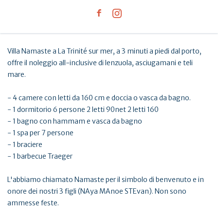
Villa Namaste a La Trinité sur mer, a 3 minuti a piedi dal porto,
offre il noleggio all-inclusive di lenzuola, asciugamani e teli
mare.
- 4 camere con letti da 160 cm e doccia o vasca da bagno.
- 1 dormitorio 6 persone 2 letti 90net 2 letti 160
- 1 bagno con hammam e vasca da bagno
- 1 spa per 7 persone
- 1 braciere
- 1 barbecue Traeger
L'abbiamo chiamato Namaste per il simbolo di benvenuto e in
onore dei nostri 3 figli (NAya MAnoe STEvan). Non sono
ammesse feste.