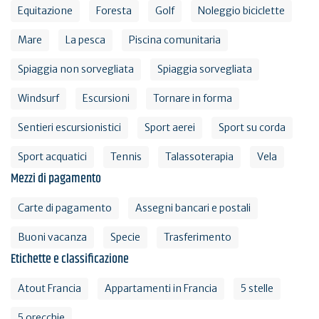
Equitazione
Foresta
Golf
Noleggio biciclette
Mare
La pesca
Piscina comunitaria
Spiaggia non sorvegliata
Spiaggia sorvegliata
Windsurf
Escursioni
Tornare in forma
Sentieri escursionistici
Sport aerei
Sport su corda
Sport acquatici
Tennis
Talassoterapia
Vela
Mezzi di pagamento
Carte di pagamento
Assegni bancari e postali
Buoni vacanza
Specie
Trasferimento
Etichette e classificazione
Atout Francia
Appartamenti in Francia
5 stelle
5 orecchie