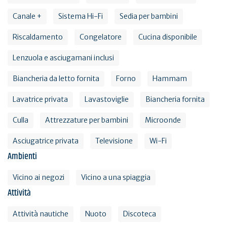
Canale +
Sistema Hi-Fi
Sedia per bambini
Riscaldamento
Congelatore
Cucina disponibile
Lenzuola e asciugamani inclusi
Biancheria da letto fornita
Forno
Hammam
Lavatrice privata
Lavastoviglie
Biancheria fornita
Culla
Attrezzature per bambini
Microonde
Asciugatrice privata
Televisione
Wi-Fi
Ambienti
Vicino ai negozi
Vicino a una spiaggia
Attività
Attività nautiche
Nuoto
Discoteca