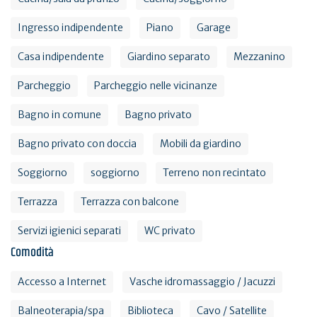
Ingresso indipendente
Piano
Garage
Casa indipendente
Giardino separato
Mezzanino
Parcheggio
Parcheggio nelle vicinanze
Bagno in comune
Bagno privato
Bagno privato con doccia
Mobili da giardino
Soggiorno
soggiorno
Terreno non recintato
Terrazza
Terrazza con balcone
Servizi igienici separati
WC privato
Comodità
Accesso a Internet
Vasche idromassaggio / Jacuzzi
Balneoterapia/spa
Biblioteca
Cavo / Satellite