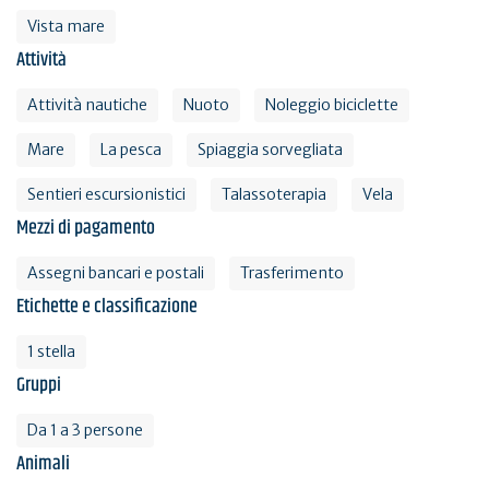
Vista mare
Attività
Attività nautiche
Nuoto
Noleggio biciclette
Mare
La pesca
Spiaggia sorvegliata
Sentieri escursionistici
Talassoterapia
Vela
Mezzi di pagamento
Assegni bancari e postali
Trasferimento
Etichette e classificazione
1 stella
Gruppi
Da 1 a 3 persone
Animali