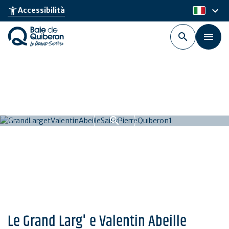
Skip
keyboard_arrow_down
accessibility_new
Accessibilità
it
to
main
content
Le Grand Larg' e Valentin Abeille