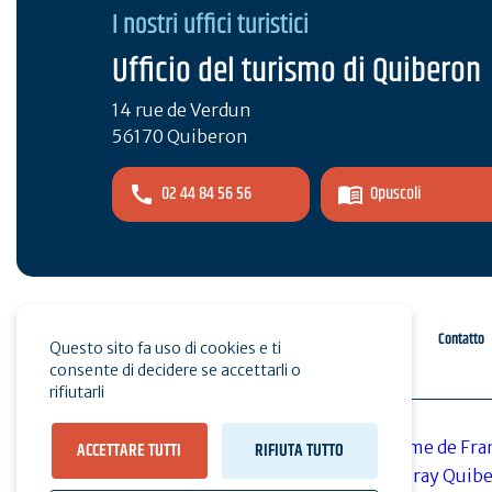
I nostri uffici turistici
Ufficio del turismo di Quiberon
14 rue de Verdun
56170 Quiberon
02 44 84 56 56
Opuscoli
Spazio pro
Stampa
Contatto
Questo sito fa uso di cookies e ti
consente di decidere se accettarli o
rifiutarli
ACCETTARE TUTTI
RIFIUTA TUTTO