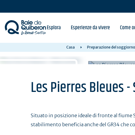
Skip
to
main
content
Esplora
Esperienze da vivere
Come or
Casa
Preparazione del soggiorno 
Les Pierres Bleues -
Situato in posizione ideale di fronte al fiume S
stabilimento beneficia anche del GR34 che cos