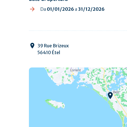
Da
01/01/2026
a
31/12/2026
39 Rue Brizeux
56410 Étel