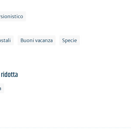
rsionistico
stali
Buoni vacanza
Specie
 ridotta
a