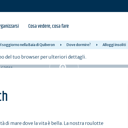
ganizzarsi
Cosa vedere, cosa fare
l soggiorno nella Baia di Quiberon
Dove dormire?
Alloggi insoliti
po del tuo browser per ulteriori dettagli.
ch
tà di mare dove la vita è bella. La nostra roulotte