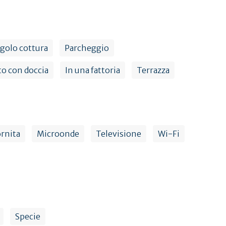
golo cottura
Parcheggio
o con doccia
In una fattoria
Terrazza
ornita
Microonde
Televisione
Wi-Fi
Specie