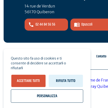
14 rue de Verdun
56170 Quiberon
02 44 84 56 56
Opuscoli
Spazio pro
Stampa
Contatto
Questo sito fa uso di cookies e ti
consente di decidere se accettarli o
rifiutarli
ACCETTARE TUTTI
RIFIUTA TUTTO
PERSONALIZZA