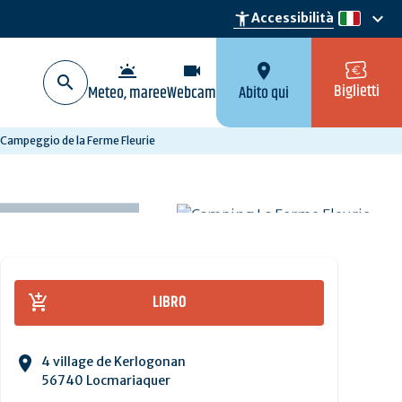
keyboard_arrow_down
accessibility_new
Accessibilità
it
wb_twilight
videocam
location_on
Biglietti
Meteo, maree
Webcam
Abito qui
Campeggio de la Ferme Fleurie
LIBRO
4 village de Kerlogonan
56740 Locmariaquer