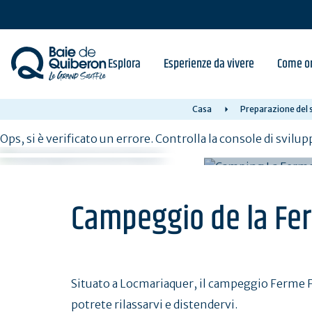
Skip
to
main
content
Esplora
Esperienze da vivere
Come or
Casa
Preparazione del 
Ops, si è verificato un errore. Controlla la console di svilup
Campeggio de la Fer
Situato a Locmariaquer, il campeggio Ferme Fl
potrete rilassarvi e distendervi.