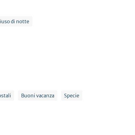
iuso di notte
stali
Buoni vacanza
Specie