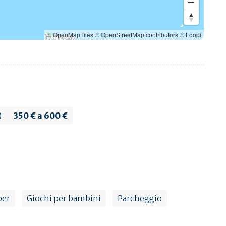
© OpenMapTiles
© OpenStreetMap contributors
© Loopi
)
350 € a 600 €
per
Giochi per bambini
Parcheggio