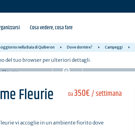
ganizzarsi
Cosa vedere, cosa fare
soggiorno nella Baia di Quiberon
Dove dormire?
Campeggi
po del tuo browser per ulteriori dettagli.
me Fleurie
350€
/ settimana
Da
eurie vi accoglie in un ambiente fiorito dove