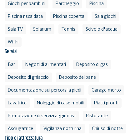
Giochi per bambini
Parcheggio
Piscina
Piscina riscaldata
Piscina coperta
Sala giochi
Sala TV
Solarium
Tennis
Scivolo d'acqua
Wi-Fi
Servizi
Bar
Negozi di alimentari
Deposito di gas
Deposito di ghiaccio
Deposito del pane
Documentazione sui percorsi a piedi
Garage morto
Lavatrice
Noleggio di case mobili
Piatti pronti
Prenotazione di servizi aggiuntivi
Ristorante
Asciugatrice
Vigilanza notturna
Chiuso di notte
Tipo di attrezzatura