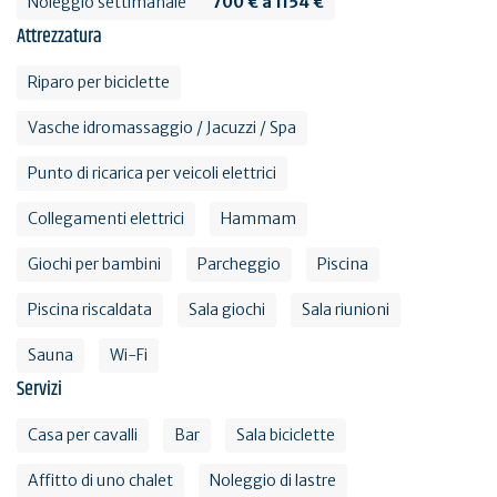
Noleggio settimanale
700 € a 1154 €
Attrezzatura
Riparo per biciclette
Vasche idromassaggio / Jacuzzi / Spa
Punto di ricarica per veicoli elettrici
Collegamenti elettrici
Hammam
Giochi per bambini
Parcheggio
Piscina
Piscina riscaldata
Sala giochi
Sala riunioni
Sauna
Wi-Fi
Servizi
Casa per cavalli
Bar
Sala biciclette
Affitto di uno chalet
Noleggio di lastre