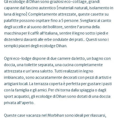
Gli ecolodge di Dihan sono graziosi eco-cottage, grandi
capanne dal fascino autentico [materiali naturali, isolamento in
lana di legno] Completamente attrezzate, queste casette su
palafitte possono ospitare fino a 5 persone. Svegliarsi al canto
degli uccelli e al suono del bollitore, sentire l'aroma della
macchina per il caffè all'italiana, sentire il legno sotto i piedi e
distendersi davanti alle erbe ondulate dei prati... Questi sono i
semplici piaceri degli ecolodge Dihan.
Ogni eco-lodge dispone di due camere da letto, un bagno con
doccia, una toilette separata, una cucina completamente
attrezzata e un'area salotto. Tutti realizzati in legno
imbiancato, sono accuratamente decorati con pezzi di artisti e
artigiani locali. La terrazza coperta è perfetta per gustare i pasti
con la famiglia e gli amici. Per chi torna dalla spiaggia o dagli
sport acquatici, gli ecolodge di Dihan sono dotati di una doccia
privata all'aperto.
Queste case vacanza nel Morbihan sono ideali per rilassarsi,