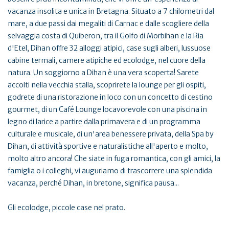
vacanza insolita e unica in Bretagna. Situato a 7 chilometri dal
mare, a due passi dai megaliti di Carnac e dalle scogliere della
selvaggia costa di Quiberon, tra il Golfo di Morbihan e la Ria
d'Etel, Dihan offre 32 alloggi atipici, case sugli alberi, lussuose
cabine termali, camere atipiche ed ecolodge, nel cuore della
natura. Un soggiorno a Dihan è una vera scoperta! Sarete
accolti nella vecchia stalla, scoprirete la lounge per gli ospiti,
godrete di una ristorazione in loco con un concetto di cestino
gourmet, di un Café Lounge locavorevole con una piscina in
legno di larice a partire dalla primavera e di un programma
culturale e musicale, di un'area benessere privata, della Spa by
Dihan, di attività sportive e naturalistiche all'aperto e molto,
molto altro ancora! Che siate in fuga romantica, con gli amici, la
famiglia o i colleghi, vi auguriamo di trascorrere una splendida
vacanza, perché Dihan, in bretone, significa pausa...
Gli ecolodge, piccole case nel prato.