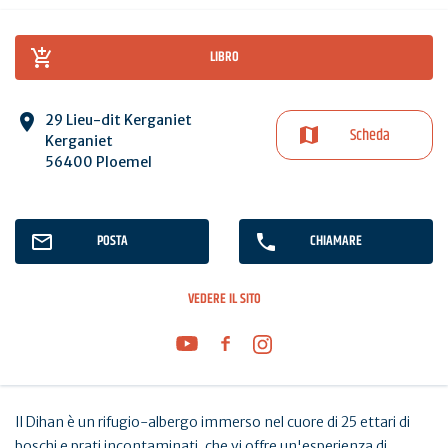
LIBRO
29 Lieu-dit Kerganiet
Scheda
Kerganiet
56400 Ploemel
POSTA
CHIAMARE
VEDERE IL SITO
Il Dihan è un rifugio-albergo immerso nel cuore di 25 ettari di
boschi e prati incontaminati, che vi offre un'esperienza di