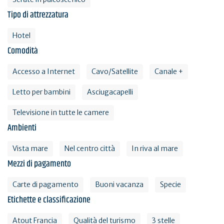
Tipo di attrezzatura
Hotel
Comodità
Accesso a Internet
Cavo/Satellite
Canale +
Letto per bambini
Asciugacapelli
Televisione in tutte le camere
Ambienti
Vista mare
Nel centro città
In riva al mare
Mezzi di pagamento
Carte di pagamento
Buoni vacanza
Specie
Etichette e classificazione
Atout Francia
Qualità del turismo
3 stelle