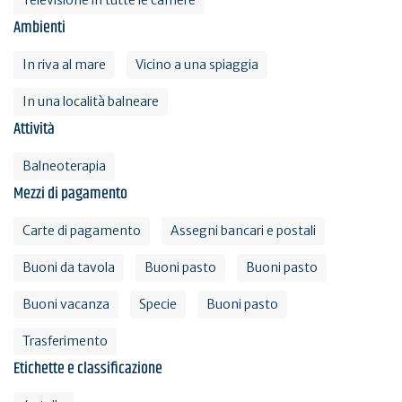
Televisione in tutte le camere
Ambienti
In riva al mare
Vicino a una spiaggia
In una località balneare
Attività
Balneoterapia
Mezzi di pagamento
Carte di pagamento
Assegni bancari e postali
Buoni da tavola
Buoni pasto
Buoni pasto
Buoni vacanza
Specie
Buoni pasto
Trasferimento
Etichette e classificazione