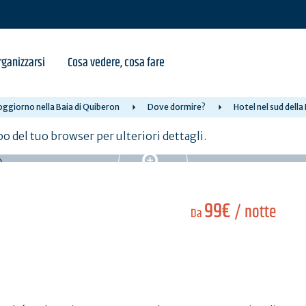
ganizzarsi
Cosa vedere, cosa fare
oggiorno nella Baia di Quiberon
Dove dormire?
Hotel nel sud dell
po del tuo browser per ulteriori dettagli.
99€
/ notte
Da