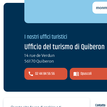
monmai
I nostri uffici turistici
Ufficio del turismo di Quiberon
14 rue de Verdun
56170 Quiberon
02 44 84 56 56
Opuscoli
Spazio pro
Stampa
Contatto