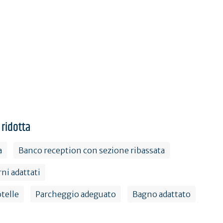
 ridotta
a
Banco reception con sezione ribassata
rni adattati
otelle
Parcheggio adeguato
Bagno adattato