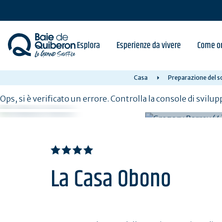
Skip
to
main
content
Esplora
Esperienze da vivere
Come or
Casa
Preparazione del s
Ops, si è verificato un errore. Controlla la console di svilup
La Casa Obono