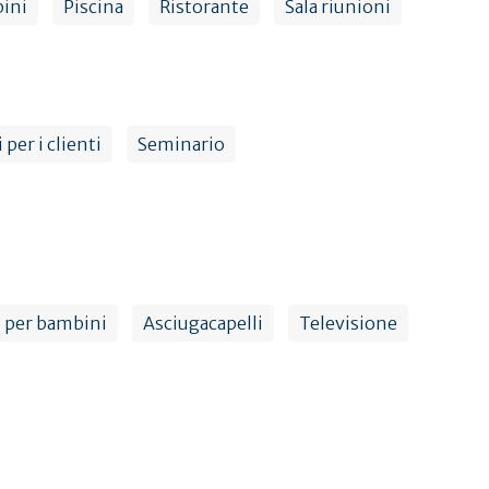
bini
Piscina
Ristorante
Sala riunioni
 per i clienti
Seminario
 per bambini
Asciugacapelli
Televisione