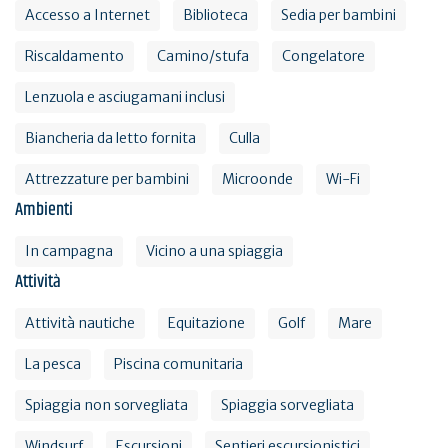
Accesso a Internet
Biblioteca
Sedia per bambini
Riscaldamento
Camino/stufa
Congelatore
Lenzuola e asciugamani inclusi
Biancheria da letto fornita
Culla
Attrezzature per bambini
Microonde
Wi-Fi
Ambienti
In campagna
Vicino a una spiaggia
Attività
Attività nautiche
Equitazione
Golf
Mare
La pesca
Piscina comunitaria
Spiaggia non sorvegliata
Spiaggia sorvegliata
Windsurf
Escursioni
Sentieri escursionistici