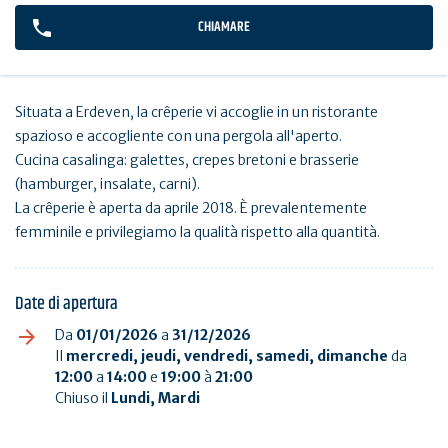
CHIAMARE
Situata a Erdeven, la crêperie vi accoglie in un ristorante
spazioso e accogliente con una pergola all'aperto.
Cucina casalinga: galettes, crepes bretoni e brasserie
(hamburger, insalate, carni).
La crêperie è aperta da aprile 2018. È prevalentemente
femminile e privilegiamo la qualità rispetto alla quantità.
Date di apertura
Da
01/01/2026
a
31/12/2026
Il
mercredi, jeudi, vendredi, samedi, dimanche
da
12:00
a
14:00
e
19:00
à
21:00
Chiuso il
Lundi, Mardi