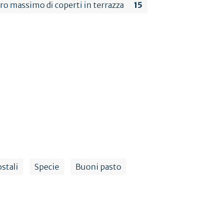
o massimo di coperti in terrazza
15
stali
Specie
Buoni pasto