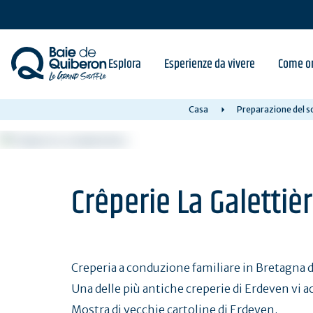
Skip
to
main
content
Esplora
Esperienze da vivere
Come or
Casa
Preparazione del s
Crêperie La Galettiè
Creperia a conduzione familiare in Bretagna da
Una delle più antiche creperie di Erdeven vi a
Mostra di vecchie cartoline di Erdeven.