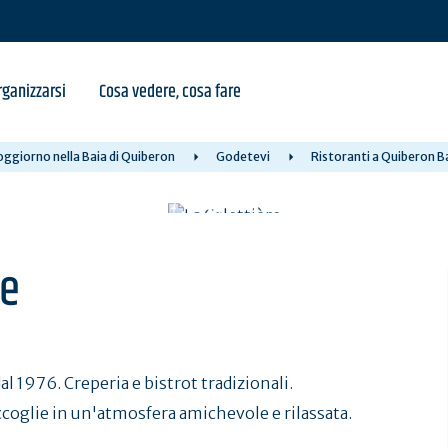
ganizzarsi
Cosa vedere, cosa fare
oggiorno nella Baia di Quiberon
Godetevi
Ristoranti a Quiberon B
re
l 1976. Creperia e bistrot tradizionali.
ccoglie in un'atmosfera amichevole e rilassata.