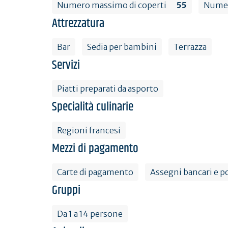
Numero massimo di coperti
55
Numer
Attrezzatura
Bar
Sedia per bambini
Terrazza
Servizi
Piatti preparati da asporto
Specialità culinarie
Regioni francesi
Mezzi di pagamento
Carte di pagamento
Assegni bancari e po
Gruppi
Da 1 a 14 persone