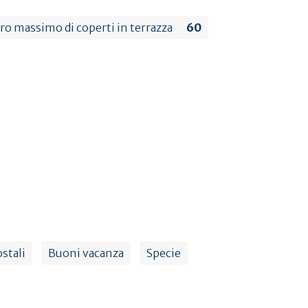
o massimo di coperti in terrazza
60
stali
Buoni vacanza
Specie