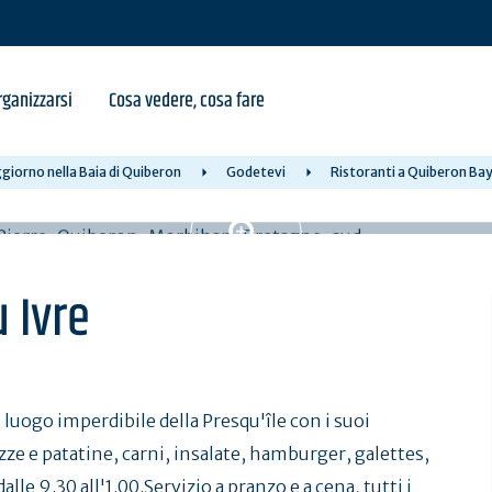
ganizzarsi
Cosa vedere, cosa fare
giorno nella Baia di Quiberon
Godetevi
Ristoranti a Quiberon Ba
 Ivre
 luogo imperdibile della Presqu'île con i suoi
e e patatine, carni, insalate, hamburger, galettes,
dalle 9.30 all'1.00.Servizio a pranzo e a cena, tutti i