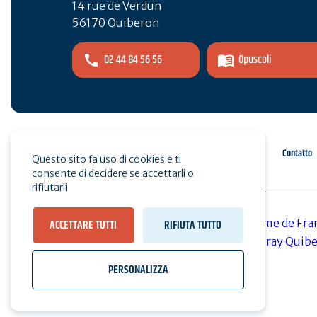
14 rue de Verdun
56170 Quiberon
02 44 84 56 56
Opuscoli
Spazio pro
Stampa
Contatto
Questo sito fa uso di cookies e ti
consente di decidere se accettarli o
rifiutarli
ACCETTARE TUTTI
RIFIUTA TUTTO
PERSONALIZZA