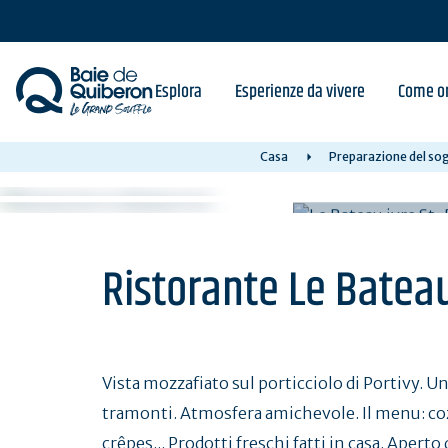
Skip
to
main
content
Esplora
Esperienze da vivere
Come or
Casa
Preparazione del sog
Ristorante Le Bateau
Vista mozzafiato sul porticciolo di Portivy. Un
tramonti. Atmosfera amichevole. Il menu: cozz
crêpes... Prodotti freschi fatti in casa. Aperto 