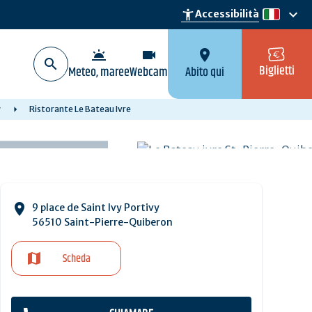
keyboard_arrow_down
accessibility_new
Accessibilità
it
wb_twilight
videocam
location_on
Biglietti
Meteo, maree
Webcam
Abito qui
y
Ristorante Le Bateau Ivre
9 place de Saint Ivy Portivy
56510 Saint-Pierre-Quiberon
Scheda