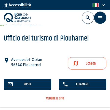
Skip
keyboard_arrow_down
accessibility_new
Accessibilità
it
to
main
content
Ufficio del turismo di Plouharnel
Avenue de l'Océan
Scheda
56340 Plouharnel
POSTA
CHIAMARE
VEDERE IL SITO