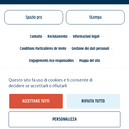
Spazio pro
Stampa
Contatto
Reclutamento
Informazioni legali
Conditions Particulières de Vente
Gestione dei dati personali
Engagements éco-responsables
Mappa del sito
Questo sito fa uso di cookies e ti consente di
decidere se accettarli o rifiutarli
ACCETTARE TUTTI
RIFIUTA TUTTO
PERSONALIZZA
wb_twilight
videocam
location_on