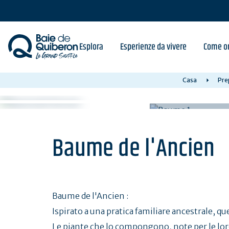
Skip
to
main
content
Esplora
Esperienze da vivere
Come or
Casa
Pre
Baume de l'Ancien
Baume de l'Ancien :
Ispirato a una pratica familiare ancestrale, 
Le piante che lo compongono, note per le lor