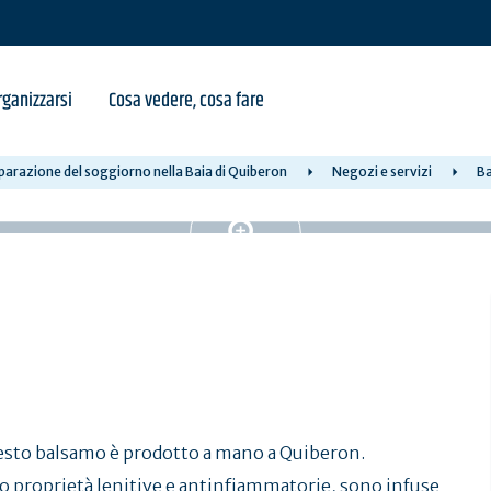
ganizzarsi
Cosa vedere, cosa fare
parazione del soggiorno nella Baia di Quiberon
Negozi e servizi
Ba
questo balsamo è prodotto a mano a Quiberon.
o proprietà lenitive e antinfiammatorie, sono infuse