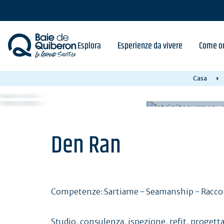
Skip
to
main
content
Esplora
Esperienze da vivere
Come or
Casa
Den Ran
Competenze: Sartiame - Seamanship - Raccordi
Studio, consulenza, ispezione, refit, progett