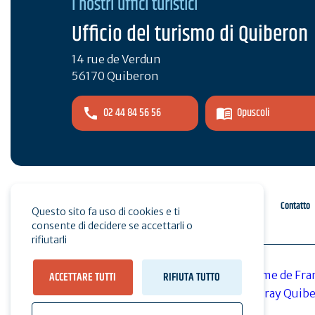
I nostri uffici turistici
Ufficio del turismo di Quiberon
14 rue de Verdun
56170 Quiberon
02 44 84 56 56
Opuscoli
Spazio pro
Stampa
Contatto
Questo sito fa uso di cookies e ti
consente di decidere se accettarli o
rifiutarli
ACCETTARE TUTTI
RIFIUTA TUTTO