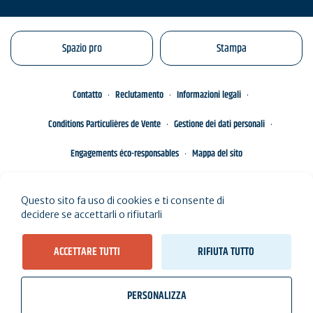
Spazio pro
Stampa
Contatto
Reclutamento
Informazioni legali
Conditions Particulières de Vente
Gestione dei dati personali
Engagements éco-responsables
Mappa del sito
Questo sito fa uso di cookies e ti consente di
decidere se accettarli o rifiutarli
ACCETTARE TUTTI
RIFIUTA TUTTO
PERSONALIZZA
wb_twilight
videocam
location_on