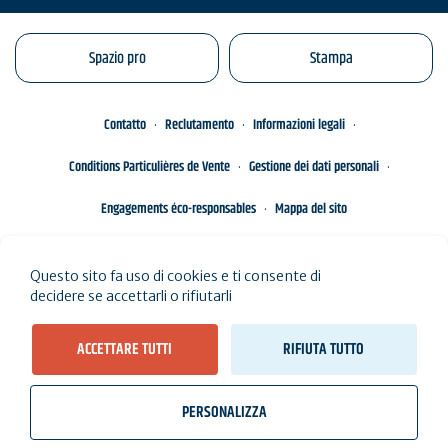
Spazio pro
Stampa
Contatto
Reclutamento
Informazioni legali
Conditions Particulières de Vente
Gestione dei dati personali
Engagements éco-responsables
Mappa del sito
Questo sito fa uso di cookies e ti consente di
decidere se accettarli o rifiutarli
ACCETTARE TUTTI
RIFIUTA TUTTO
PERSONALIZZA
wb_twilight
videocam
location_on