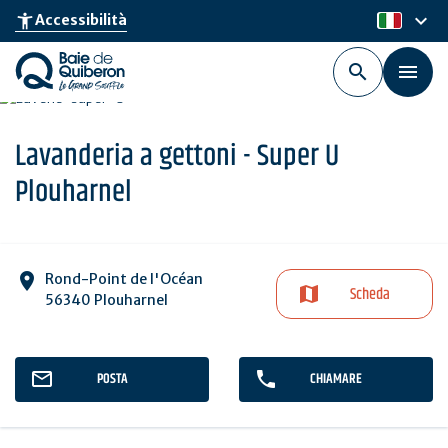
Skip
keyboard_arrow_down
accessibility_new
Accessibilità
it
to
main
content
Lavanderia a gettoni - Super U
Plouharnel
Rond-Point de l'Océan
Scheda
56340 Plouharnel
POSTA
CHIAMARE