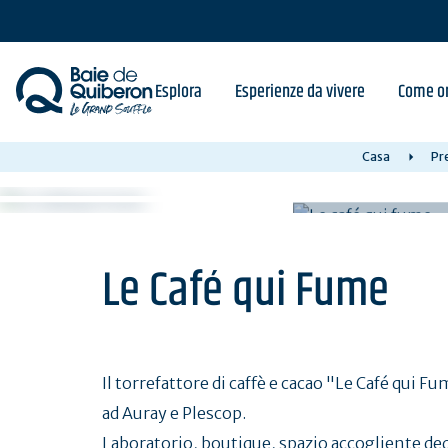
Skip
to
main
content
Esplora
Esperienze da vivere
Come or
Casa
Pre
Le Café qui Fume
Il torrefattore di caffè e cacao "Le Café qui F
ad Auray e Plescop.
Laboratorio, boutique, spazio accogliente dedi