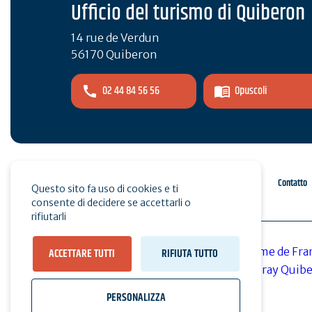
Ufficio del turismo di Quiberon
14 rue de Verdun
56170 Quiberon
02 44 84 56 56
Opuscoli
Spazio pro
Stampa
Contatto
Questo sito fa uso di cookies e ti
consente di decidere se accettarli o
rifiutarli
ACCETTARE TUTTI
RIFIUTA TUTTO
PERSONALIZZA