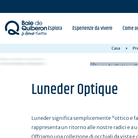
Skip
to
main
content
Esplora
Esperienze da vivere
Come or
Casa
Pre
Luneder Optique
Luneder significa semplicemente "ottico e fa
rappresenta un ritorno alle nostre radici e a u
Offriamo una collezione di occhiali da vista e 