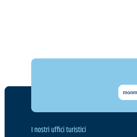
monmai
I nostri uffici turistici