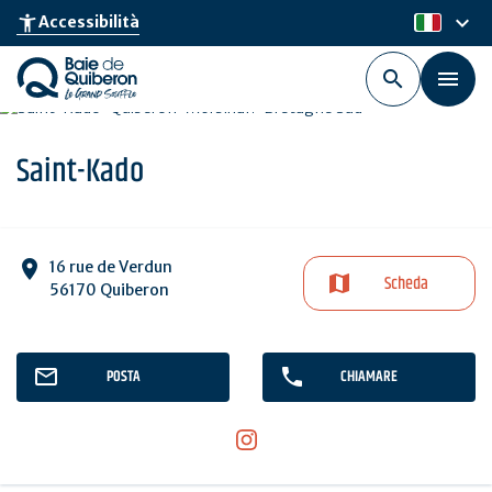
Skip
keyboard_arrow_down
accessibility_new
Accessibilità
it
to
main
content
Saint-Kado
16 rue de Verdun
Scheda
56170 Quiberon
POSTA
CHIAMARE