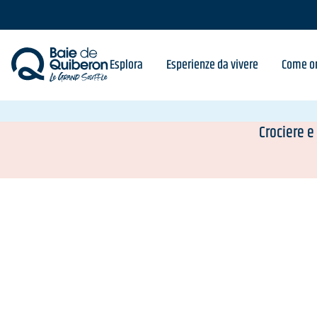
Skip
to
main
content
Esplora
Esperienze da vivere
Come or
Crociere e