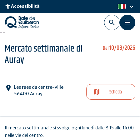
Skip
keyboard_arrow_down
accessibility_new
Accessibilità
it
to
main
content
Mercato settimanale di
10/08/2026
Dal
Auray
Les rues du centre-ville
Scheda
56400 Auray
Il mercato settimanale si svolge ogni lunedì dalle 8.15 alle 14.00
nelle vie del centro.