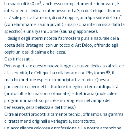
Lo spazio di 650 m², anch'esso completamente rinnovato, è
interamente dedicato al benessere. La Spa du Celtique dispone
di 7 sale per trattamenti, di cui 2 doppie, una Spa Suite di 45 m²
(con Hammam e sauna privati), una piscina interna riscaldata (a
specchio) e una Iyashi Dome (sauna giapponese).
Il design degli interni ricorda l'atmosfera pura e naturale della
costa della Bretagna, con un tocco di Art Déco, offrendo agli
ospiti un'oasi di calma e bellezza.
Ospiti rilassati...
Per progettare questo nuovo luogo esclusivo dedicato al relax e
alla serenità, Le Celtique ha collaborato con Phytomer®, il
marchio bretone esperto in principi attivi marini. Questa
partnership ci permette di offrire il meglio in termini di qualità
(protocolli e formazioni collaudate) e di efficacia (molecole e
programmi basati sui più recenti progressi nel campo del
benessere, della bellezza e del fitness).
Oltre ai nostri prodotti altamente tecnici, offriamo una gamma
di trattamenti originali e variegati e, soprattutto,
un'accoglienza calorosa e professionale. La nostra attenzione